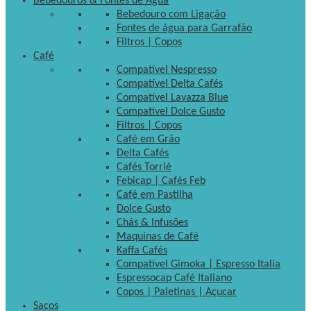
Bebedouros & Fontes de Água
Bebedouro com Ligação
Fontes de água para Garrafão
Filtros | Copos
Café
Compatível Nespresso
Compatível Delta Cafés
Compatível Lavazza Blue
Compatível Dolce Gusto
Filtros | Copos
Café em Grão
Delta Cafés
Cafés Torrié
Febicap | Cafés Feb
Café em Pastilha
Dolce Gusto
Chás & Infusões
Maquinas de Café
Kaffa Cafés
Compatível Gimoka | Espresso Italia
Espressocap Café Italiano
Copos | Paletinas | Açucar
Sacos