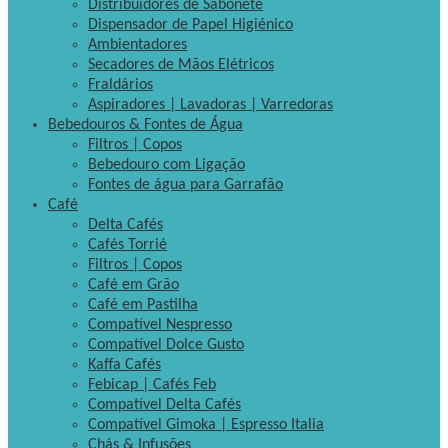
Distribuidores de Sabonete
Dispensador de Papel Higiénico
Ambientadores
Secadores de Mãos Elétricos
Fraldários
Aspiradores | Lavadoras | Varredoras
Bebedouros & Fontes de Água
Filtros | Copos
Bebedouro com Ligação
Fontes de água para Garrafão
Café
Delta Cafés
Cafés Torrié
Filtros | Copos
Café em Grão
Café em Pastilha
Compatível Nespresso
Compatível Dolce Gusto
Kaffa Cafés
Febicap | Cafés Feb
Compatível Delta Cafés
Compatível Gimoka | Espresso Italia
Chás & Infusões