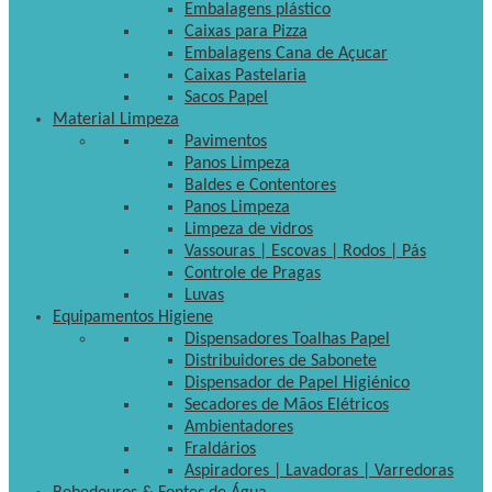
Embalagens plástico
Caixas para Pizza
Embalagens Cana de Açucar
Caixas Pastelaria
Sacos Papel
Material Limpeza
Pavimentos
Panos Limpeza
Baldes e Contentores
Panos Limpeza
Limpeza de vidros
Vassouras | Escovas | Rodos | Pás
Controle de Pragas
Luvas
Equipamentos Higiene
Dispensadores Toalhas Papel
Distribuidores de Sabonete
Dispensador de Papel Higiénico
Secadores de Mãos Elétricos
Ambientadores
Fraldários
Aspiradores | Lavadoras | Varredoras