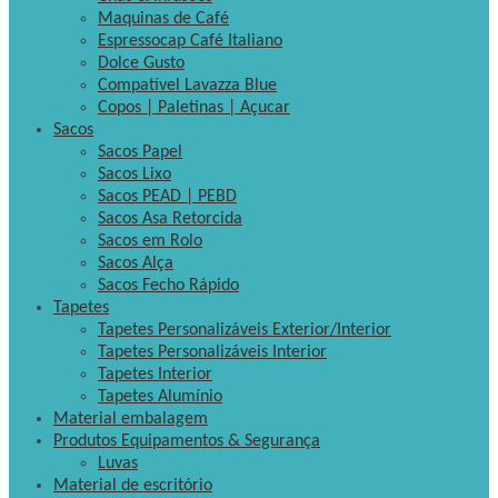
Maquinas de Café
Espressocap Café Italiano
Dolce Gusto
Compatível Lavazza Blue
Copos | Paletinas | Açucar
Sacos
Sacos Papel
Sacos Lixo
Sacos PEAD | PEBD
Sacos Asa Retorcida
Sacos em Rolo
Sacos Alça
Sacos Fecho Rápido
Tapetes
Tapetes Personalizáveis Exterior/Interior
Tapetes Personalizáveis Interior
Tapetes Interior
Tapetes Alumínio
Material embalagem
Produtos Equipamentos & Segurança
Luvas
Material de escritório