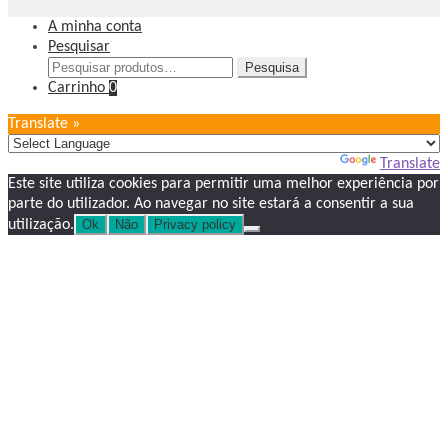
A minha conta
Pesquisar
Pesquisar
Pesquisa
por:
Carrinho
0
Translate »
Powered by
Translate
Este site utiliza cookies para permitir uma melhor experiência por
parte do utilizador. Ao navegar no site estará a consentir a sua
utilização.
Ok
Não
Privacy policy