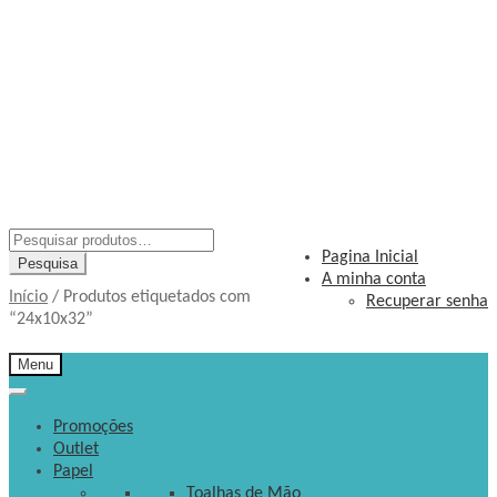
Pesquisar
Pagina Inicial
por:
Pesquisa
A minha conta
Início
/
Produtos etiquetados com
Recuperar senha
“24x10x32”
Menu
Promoções
Outlet
Papel
Toalhas de Mão