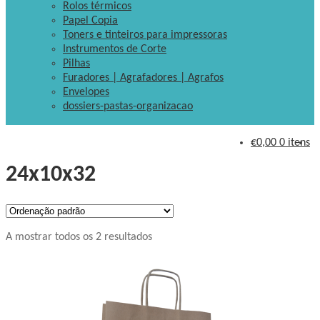
Rolos térmicos
Papel Copia
Toners e tinteiros para impressoras
Instrumentos de Corte
Pilhas
Furadores | Agrafadores | Agrafos
Envelopes
dossiers-pastas-organizacao
€
0,00
0 itens
24x10x32
A mostrar todos os 2 resultados